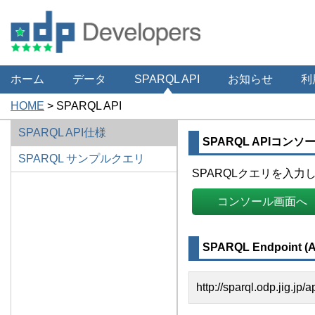
ホーム
データ
SPARQL API
お知らせ
利
HOME
>
SPARQL API
SPARQL API仕様
SPARQL APIコンソ
SPARQL サンプルクエリ
SPARQLクエリを入
コンソール画面へ
SPARQL Endpoint (A
http://sparql.odp.jig.jp/a